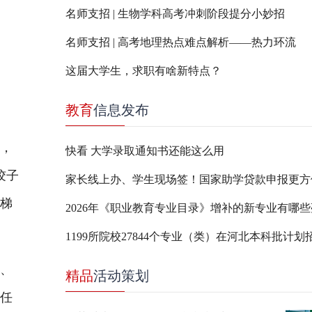
名师支招 | 生物学科高考冲刺阶段提分小妙招
名师支招 | 高考地理热点难点解析——热力环流
这届大学生，求职有啥新特点？
教育
信息发布
，
快看 大学录取通知书还能这么用
饺子
家长线上办、学生现场签！国家助学贷款申报更方
绳梯
1199所院校27844个专业（类）在河北本科批计划
、
精品
活动策划
大任