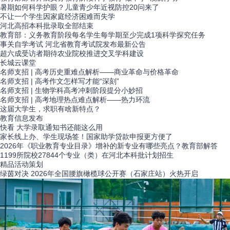
暑期如何科学护眼？儿童青少年近视防控20问来了
不让一个学生因家庭经济困难而失学
河北高招本科批录取全部结束
教育部：义务教育阶段每名学生每学期至少完成1项科学探究任务
事关自学考试 河北省教育考试院发布最新公告
超六成受访者期待农业院校推进交叉学科建设
长城
云课堂
名师支招 | 高考历史重难点解析——商业革命与价格革命
名师支招 | 高考作文怎样写才能“深刻”
名师支招 | 生物学科高考冲刺阶段提分小妙招
名师支招 | 高考地理热点难点解析——热力环流
这届大学生，求职有啥新特点？
教育
信息发布
快看 大学录取通知书还能这么用
家长线上办、学生现场签！国家助学贷款申报更方便了
2026年《职业教育专业目录》增补的新专业有哪些亮点？教育部解答
1199所院校27844个专业（类）在河北本科批计划招生
精品
活动策划
绿茵对决 2026年全国腰旗橄榄球公开赛（石家庄站）火热开启