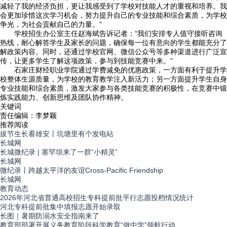
减轻了我的经济负担，更让我感受到了学校对技能人才的重视和培养。我
会更加珍惜这次学习机会，努力提升自己的专业技能和综合素质，为学校
争光，为社会贡献自己的力量。”
学校招生办公室主任赵海斌告诉记者：“我们安排专人值守接听咨询
热线，耐心解答学生及家长的问题，确保每一位有意向的学生都能充分了
解政策内容。同时，还通过学校官网、微信公众号等多种渠道进行广泛宣
传，让更多学生了解这项政策，参与到技能竞赛中来。”
石家庄财经职业学院通过学费减免的优惠政策，一方面有利于提升学
校整体生源质量，为学校的教育教学注入新活力；另一方面提升学生自身
专业技能和综合素质，激发大家参与各类技能竞赛的积极性，在竞赛中锻
炼实践能力、创新思维及团队协作精神。
关键词
责任编辑：李梦颖
推荐阅读
拔节生长看雄安丨坑塘里有个发电站
长城网
长城微纪录 | 塞罕坝来了一群“小精灵”
长城网
微纪录丨跨越太平洋的友谊Cross-Pacific Friendship
长城网
教育
动态
2026年河北省普通高校招生专科提前批平行志愿投档情况统计
河北专科提前批集中填报志愿开始录取
长图｜暑期防溺水安全指南来了
教育部部署开展义务教育阶段科学教育“做中学”领航行动