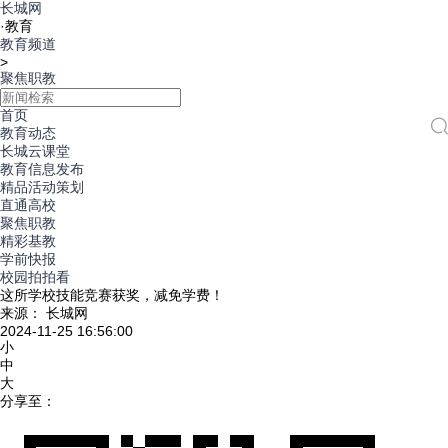
长城网
·
教育
教育频道
>
聚焦职教
首页
教育动态
长城云课堂
教育信息发布
精品活动策划
直通高校
聚焦职教
精彩基教
学前快报
校园拍拍看
这所学校技能竞赛获奖，减免学费！
来源： 长城网
2024-11-25 16:56:00
小
中
大
分享至：