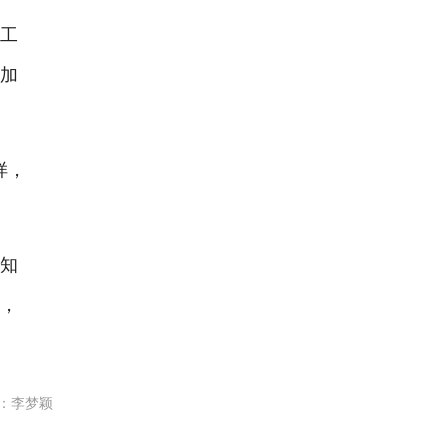
工
更加
样，
知
佩，
：李梦颖