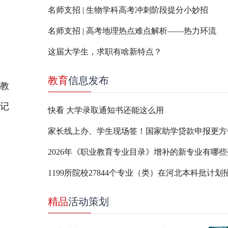
名师支招 | 生物学科高考冲刺阶段提分小妙招
名师支招 | 高考地理热点难点解析——热力环流
这届大学生，求职有啥新特点？
教育
信息发布
教
牢记
快看 大学录取通知书还能这么用
家长线上办、学生现场签！国家助学贷款申报更方
1199所院校27844个专业（类）在河北本科批计划
精品
活动策划