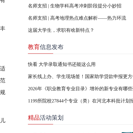
有
名师支招 | 生物学科高考冲刺阶段提分小妙招
名师支招 | 高考地理热点难点解析——热力环流
丰
这届大学生，求职有啥新特点？
保
教育
信息发布
快看 大学录取通知书还能这么用
适
家长线上办、学生现场签！国家助学贷款申报更方
障范
、规
1199所院校27844个专业（类）在河北本科批计划
精品
活动策划
儿