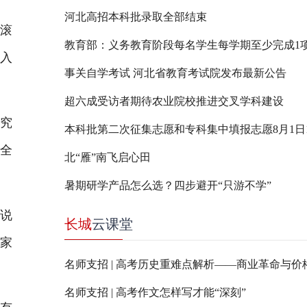
河北高招本科批录取全部结束
滚
纳入
事关自学考试 河北省教育考试院发布最新公告
超六成受访者期待农业院校推进交叉学科建设
究
本科批第二次征集志愿和专科集中填报志愿8月1日17
安全
北“雁”南飞启心田
暑期研学产品怎么选？四步避开“只游不学”
说
长城
云课堂
国家
名师支招 | 高考历史重难点解析——商业革命与价
名师支招 | 高考作文怎样写才能“深刻”