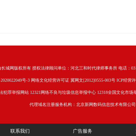
由长城网版权所有
授权法律顾问单位：河北三和时代律师事务所 电话：031187628
2020022049号-3
网络文化经营许可证 冀网文[2012]0555-003号 ICP经营许
法犯罪举报网站
12321网络不良与垃圾信息举报中心
12318全国文化市场
代理域名注册服务机构：北京新网数码信息技术有限公司
联系我们
广告服务